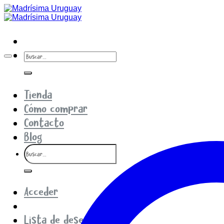
Saltar
al
contenido
Buscar
por:
Tienda
Cómo comprar
Contacto
Blog
Buscar
por:
Acceder
Lista de deseos