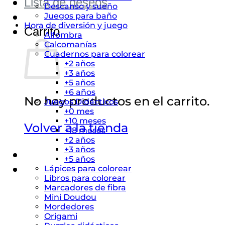
Lista de deseos
Descanso y sueño
Juegos para baño
Hora de diversión y juego
Carrito
Alfombra
Calcomanías
Cuadernos para colorear
+2 años
+3 años
+5 años
+6 años
No hay productos en el carrito.
Juegos Didácticos
+0 mes
+10 meses
Volver a la tienda
+18 meses
+2 años
+3 años
+5 años
Lápices para colorear
Libros para colorear
Marcadores de fibra
Mini Doudou
Mordedores
Origami