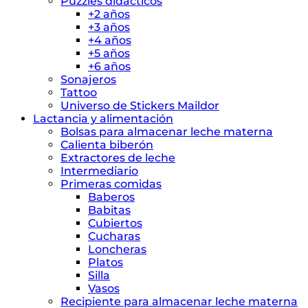
Puzzles didácticos
+2 años
+3 años
+4 años
+5 años
+6 años
Sonajeros
Tattoo
Universo de Stickers Maildor
Lactancia y alimentación
Bolsas para almacenar leche materna
Calienta biberón
Extractores de leche
Intermediario
Primeras comidas
Baberos
Babitas
Cubiertos
Cucharas
Loncheras
Platos
Silla
Vasos
Recipiente para almacenar leche materna