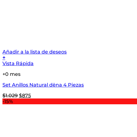
Añadir a la lista de deseos
+
Vista Rápida
+0 mes
Set Anillos Natural dëna 4 Piezas
El
El
$
1.029
$
875
precio
precio
-15%
original
actual
era:
es:
$1.029.
$875.