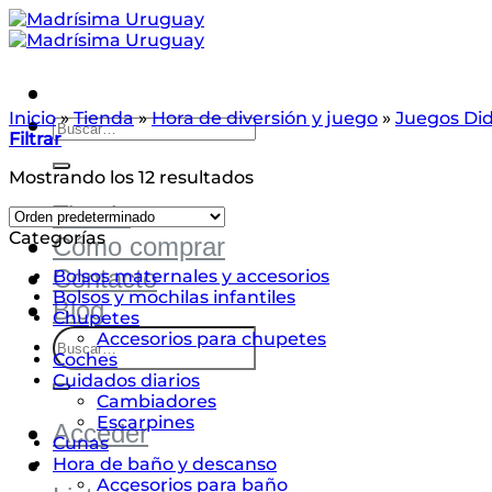
Saltar
al
contenido
Inicio
Buscar
»
Tienda
»
Hora de diversión y juego
»
Juegos Did
Filtrar
por:
Mostrando los 12 resultados
Tienda
Categorías
Cómo comprar
Contacto
Bolsos maternales y accesorios
Bolsos y mochilas infantiles
Blog
Chupetes
Buscar
Accesorios para chupetes
por:
Coches
Cuidados diarios
Cambiadores
Escarpines
Acceder
Cunas
Hora de baño y descanso
Accesorios para baño