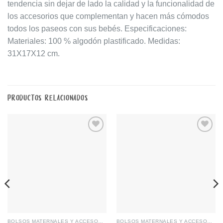
tendencia sin dejar de lado la calidad y la funcionalidad de
los accesorios que complementan y hacen más cómodos
todos los paseos con sus bebés. Especificaciones:
Materiales: 100 % algodón plastificado. Medidas:
31X17X12 cm.
PRODUCTOS RELACIONADOS
Añadir
Añadir
a la
a la
lista de
lista de
deseos
deseos
BOLSOS MATERNALES Y ACCESORIOS
BOLSOS MATERNALES Y ACCESORIOS