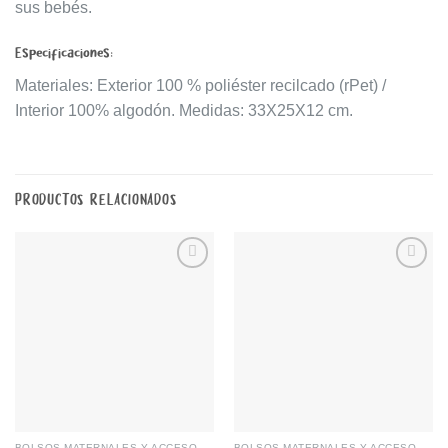
sus bebés.
Especificaciones:
Materiales: Exterior 100 % poliéster recilcado (rPet) /
Interior 100% algodón. Medidas: 33X25X12 cm.
PRODUCTOS RELACIONADOS
Añadir
Añadir
a la
a la
lista de
lista de
deseos
deseos
BOLSOS MATERNALES Y ACCESORIOS
BOLSOS MATERNALES Y ACCESORIOS