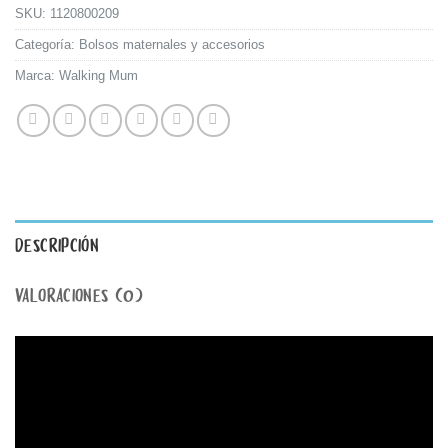
SKU:
1120800209
Categoría:
Bolsos maternales y accesorios
Marca:
Walking Mum
DESCRIPCIÓN
VALORACIONES (0)