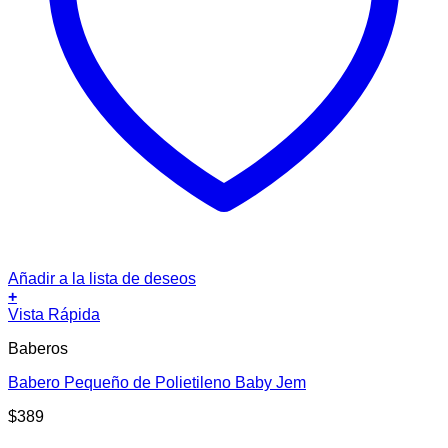
Añadir a la lista de deseos
+
Este
Vista Rápida
producto
Baberos
tiene
múltiples
Babero Pequeño de Polietileno Baby Jem
variantes.
Las
$
389
opciones
se