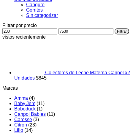
Canguro
Gorritos
Sin categorizar
Filtrar por precio
Precio
Precio
Filtrar
mínimo
máximo
vistos recientemente
Colectores de Leche Materna Canpol x2
Unidades
$
845
Marcas
Amma
(4)
Baby Jem
(11)
Boboduck
(1)
Canpol Babies
(11)
Caresse
(3)
Citron
(23)
Lillo
(14)