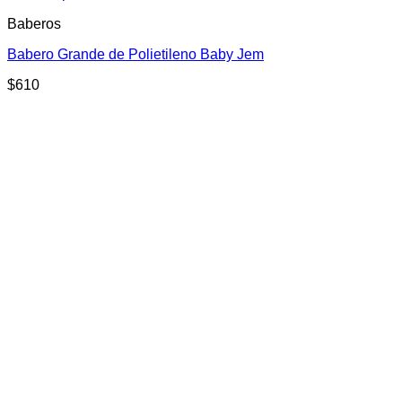
producto
Baberos
tiene
múltiples
Babero Grande de Polietileno Baby Jem
variantes.
Las
$
610
opciones
se
pueden
elegir
en
la
página
de
producto