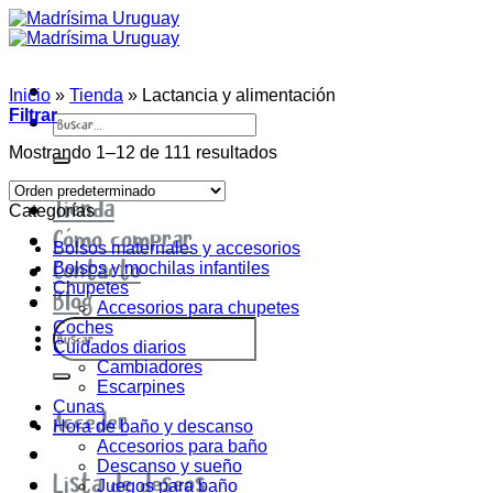
Saltar
al
contenido
Inicio
»
Tienda
»
Lactancia y alimentación
Buscar
Filtrar
por:
Mostrando 1–12 de 111 resultados
Tienda
Categorías
Cómo comprar
Bolsos maternales y accesorios
Contacto
Bolsos y mochilas infantiles
Chupetes
Blog
Accesorios para chupetes
Buscar
Coches
por:
Cuidados diarios
Cambiadores
Escarpines
Cunas
Acceder
Hora de baño y descanso
Accesorios para baño
Descanso y sueño
Lista de deseos
Juegos para baño