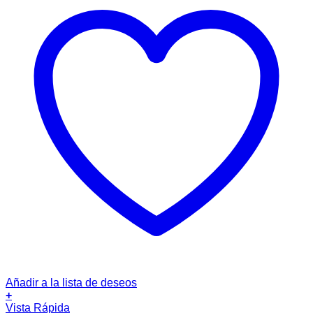
Añadir a la lista de deseos
+
Este
Vista Rápida