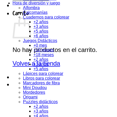
Hora de diversión y juego
Alfombra
Carrito
Calcomanías
Cuadernos para colorear
+2 años
+3 años
+5 años
+6 años
Juegos Didácticos
+0 mes
No hay productos en el carrito.
+10 meses
+18 meses
+2 años
Volver a la tienda
+3 años
+5 años
Lápices para colorear
Libros para colorear
Marcadores de fibra
Mini Doudou
Mordedores
Origami
Puzzles didácticos
+2 años
+3 años
+4 años