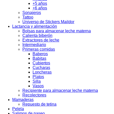
+5 años
+6 años
Sonajeros
Tattoo
Universo de Stickers Maildor
Lactancia y alimentación
Bolsas para almacenar leche materna
Calienta biberón
Extractores de leche
Intermediario
Primeras comidas
Baberos
Babitas
Cubiertos
Cucharas
Loncheras
Platos
Silla
Vasos
Recipiente para almacenar leche materna
Recolectores
Mamaderas
Repuesto de tetina
Pelela
Salimos de paseo