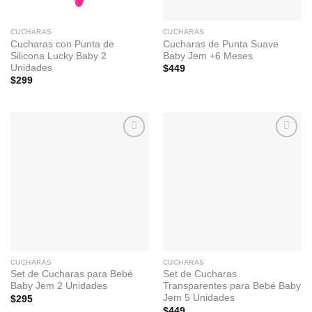
CUCHARAS
CUCHARAS
Cucharas con Punta de
Cucharas de Punta Suave
Silicona Lucky Baby 2
Baby Jem +6 Meses
Unidades
$
449
$
299
Añadir
Añadir
a la
a la
lista de
lista de
deseos
deseos
CUCHARAS
CUCHARAS
Set de Cucharas para Bebé
Set de Cucharas
Baby Jem 2 Unidades
Transparentes para Bebé Baby
Jem 5 Unidades
$
295
$
449