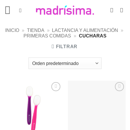
Saltar
al
contenido
INICIO
»
TIENDA
»
LACTANCIA Y ALIMENTACIÓN
»
PRIMERAS COMIDAS
»
CUCHARAS
FILTRAR
Añadir
Añadir
a la
a la
lista de
lista de
deseos
deseos