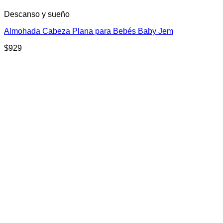
tiene
Descanso y sueño
múltiples
variantes.
Almohada Cabeza Plana para Bebés Baby Jem
Las
opciones
$
929
se
pueden
elegir
en
la
página
de
producto