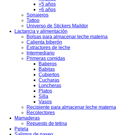
+5 años
+6 años
Sonajeros
Tattoo
Universo de Stickers Maildor
Lactancia y alimentación
Bolsas para almacenar leche materna
Calienta biberón
Extractores de leche
Intermediario
Primeras comidas
Baberos
Babitas
Cubiertos
Cucharas
Loncheras
Platos
Silla
Vasos
Recipiente para almacenar leche materna
Recolectores
Mamaderas
Repuesto de tetina
Pelela
Salimos de paseo