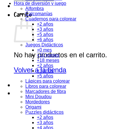
Hora de diversión y juego
Alfombra
Carrito
Calcomanías
Cuadernos para colorear
+2 años
+3 años
+5 años
+6 años
Juegos Didácticos
+0 mes
No hay productos en el carrito.
+10 meses
+18 meses
+2 años
Volver a la tienda
+3 años
+5 años
Lápices para colorear
Libros para colorear
Marcadores de fibra
Mini Doudou
Mordedores
Origami
Puzzles didácticos
+2 años
+3 años
+4 años