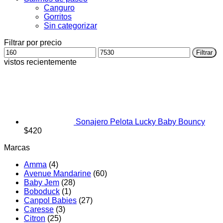
Canguro
Gorritos
Sin categorizar
Filtrar por precio
Precio
Precio
Filtrar
mínimo
máximo
vistos recientemente
Sonajero Pelota Lucky Baby Bouncy
$
420
Marcas
Amma
(4)
Avenue Mandarine
(60)
Baby Jem
(28)
Boboduck
(1)
Canpol Babies
(27)
Caresse
(3)
Citron
(25)