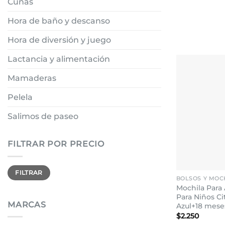
Cunas
Hora de baño y descanso
Hora de diversión y juego
Lactancia y alimentación
Mamaderas
Pelela
Salimos de paseo
FILTRAR POR PRECIO
+
Precio
Precio
FILTRAR
mínimo
máximo
BOLSOS Y MOCH
Mochila Para
Para Niños Ci
MARCAS
Azul+18 mese
$
2.250