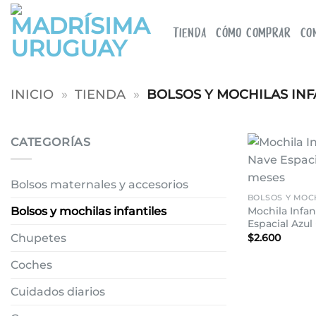
Saltar
al
TIENDA
CÓMO COMPRAR
CO
contenido
INICIO
»
TIENDA
»
BOLSOS Y MOCHILAS INF
CATEGORÍAS
+
Bolsos maternales y accesorios
BOLSOS Y MOCH
Mochila Infan
Bolsos y mochilas infantiles
Espacial Azul
$
2.600
Chupetes
Coches
Cuidados diarios