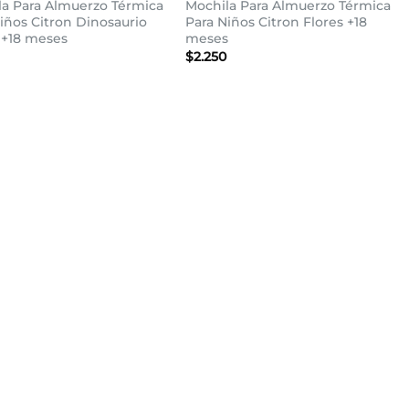
la Para Almuerzo Térmica
Mochila Para Almuerzo Térmica
iños Citron Dinosaurio
Para Niños Citron Flores +18
 +18 meses
meses
$
2.250