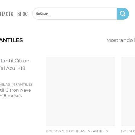
Buscar
NTACTO
BLOG
por:
ANTILES
Mostrando l
Añadir
Añadir
a la
a la
lista de
lista de
ILAS INFANTILES
deseos
deseos
til Citron Nave
 +18 meses
+
+
BOLSOS Y MOCHILAS INFANTILES
BOLSOS