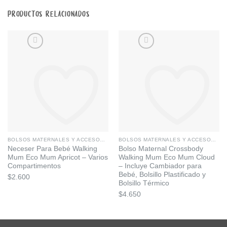
PRODUCTOS RELACIONADOS
BOLSOS MATERNALES Y ACCESORIOS
BOLSOS MATERNALES Y ACCESORIOS
Añadir a la lista de deseos
Añadir a la lista de deseos
Neceser Para Bebé Walking
Bolso Maternal Crossbody
Mum Eco Mum Apricot – Varios
Walking Mum Eco Mum Cloud
Compartimentos
– Incluye Cambiador para
Bebé, Bolsillo Plastificado y
$
2.600
Bolsillo Térmico
$
4.650