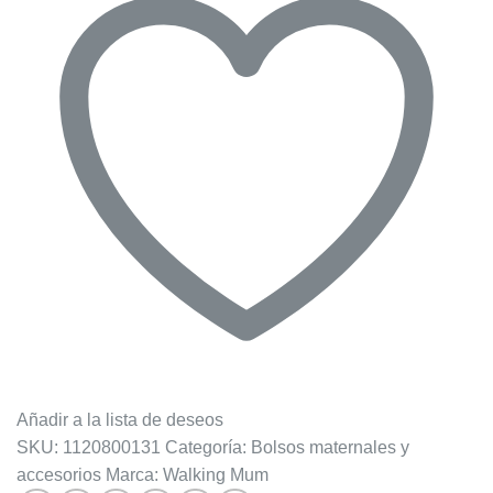
–
Incluye
Cambiador
para
Bebé,
2
Asas
Cortas
Ajustables
y
1
Asa
Larga
cantidad
Añadir a la lista de deseos
SKU:
1120800131
Categoría:
Bolsos maternales y
accesorios
Marca:
Walking Mum