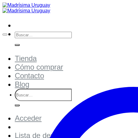
Saltar
al
contenido
Buscar
por:
Tienda
Cómo comprar
Contacto
Blog
Buscar
por:
Acceder
Lista de deseos