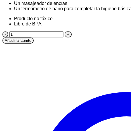
Un masajeador de encías
Un termómetro de baño para completar la higiene básica
Producto no tóxico
Libre de BPA
Kit
de
Añadir al carrito
Higiene
para
Bebés
Pimpolho
7
Unidades
-
Incluye
Termómetro
cantidad