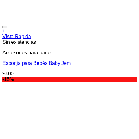
Añadir a la lista de deseos
+
Vista Rápida
Sin existencias
Accesorios para baño
Esponja para Bebés Baby Jem
$
400
-15%