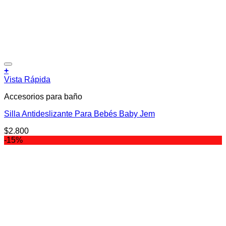
Añadir a la lista de deseos
+
Este
Vista Rápida
producto
Accesorios para baño
tiene
múltiples
Silla Antideslizante Para Bebés Baby Jem
variantes.
Las
$
2.800
opciones
-15%
se
pueden
elegir
en
la
página
de
producto