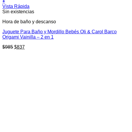
+
Vista Rápida
Sin existencias
Hora de baño y descanso
Juguete Para Baño y Mordillo Bebés Oli & Carol Barco
Origami Vainilla – 2 en 1
El
El
$
985
$
837
precio
precio
original
actual
era:
es:
$985.
$837.