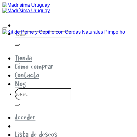
Saltar
al
contenido
Añadir a la lista de deseos
Buscar
por:
Tienda
Cómo comprar
Contacto
Blog
Buscar
por:
Acceder
Lista de deseos