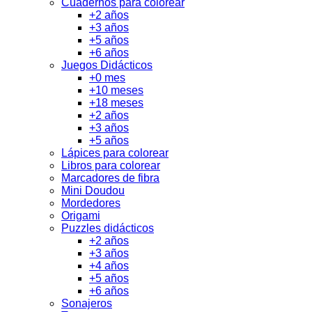
Cuadernos para colorear
+2 años
+3 años
+5 años
+6 años
Juegos Didácticos
+0 mes
+10 meses
+18 meses
+2 años
+3 años
+5 años
Lápices para colorear
Libros para colorear
Marcadores de fibra
Mini Doudou
Mordedores
Origami
Puzzles didácticos
+2 años
+3 años
+4 años
+5 años
+6 años
Sonajeros