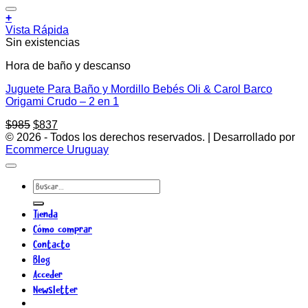
Añadir a la lista de deseos
+
Vista Rápida
Sin existencias
Hora de baño y descanso
Juguete Para Baño y Mordillo Bebés Oli & Carol Barco
Origami Crudo – 2 en 1
El
El
$
985
$
837
precio
precio
© 2026 - Todos los derechos reservados. | Desarrollado por
original
actual
Ecommerce Uruguay
era:
es:
$985.
$837.
Buscar
por:
Tienda
Cómo comprar
Contacto
Blog
Acceder
Newsletter