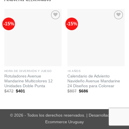
-15%
-15%
Añadir
Añadir
a la
a la
lista de
lista de
deseos
deseos
HORA DE DIVERSIÓN Y JUEGO
+6 AÑOS
Rotuladores Avenue
Calendario de Adviento
Mandarine Multicolores 12
Navideño Avenue Mandarine
Unidades Doble Punta
24 Diseños para Colorear
El
El
El
El
$
472
$
401
$
807
$
686
precio
precio
precio
precio
original
actual
original
actual
era:
es:
era:
es:
$472.
$401.
$807.
$686.
© 2026 - Todos los derechos reservados. | Desarrollado por
Ecommerce Uruguay