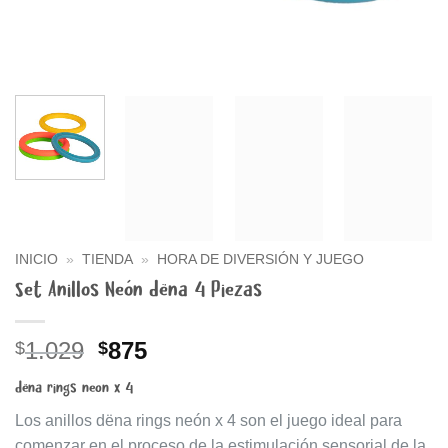
INICIO
»
TIENDA
»
HORA DE DIVERSIÓN Y JUEGO
Set Anillos Neón dëna 4 Piezas
El
El
1.029
875
$
$
precio
precio
dëna rings neon x 4
original
actual
era:
es:
Los anillos dëna rings neón x 4 son el juego ideal para
$1.029.
$875.
comenzar en el proceso de la estimulación sensorial de la