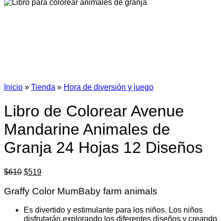
Inicio
»
Tienda
»
Hora de diversión y juego
Libro de Colorear Avenue
Mandarine Animales de
Granja 24 Hojas 12 Diseños
El
El
$
610
$
519
precio
precio
original
actual
Graffy Color MumBaby farm animals
era:
es:
$610.
$519.
Es divertido y estimulante para los niños. Los niños
disfrutarán explorando los diferentes diseños y creando