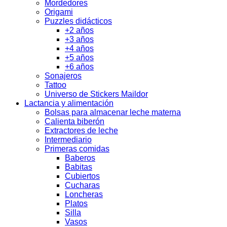
Mordedores
Origami
Puzzles didácticos
+2 años
+3 años
+4 años
+5 años
+6 años
Sonajeros
Tattoo
Universo de Stickers Maildor
Lactancia y alimentación
Bolsas para almacenar leche materna
Calienta biberón
Extractores de leche
Intermediario
Primeras comidas
Baberos
Babitas
Cubiertos
Cucharas
Loncheras
Platos
Silla
Vasos