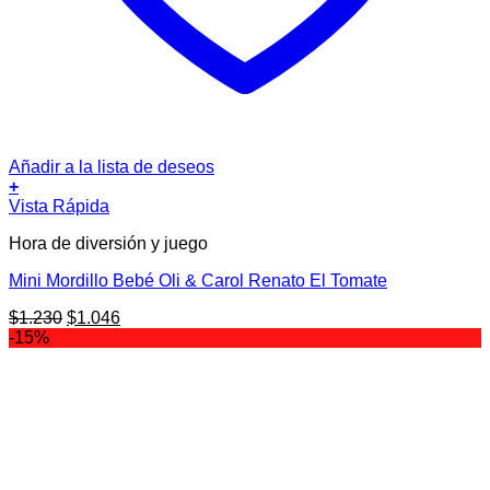
Añadir a la lista de deseos
+
Vista Rápida
Hora de diversión y juego
Mini Mordillo Bebé Oli & Carol Renato El Tomate
El
El
$
1.230
$
1.046
precio
precio
-15%
original
actual
era:
es:
$1.230.
$1.046.