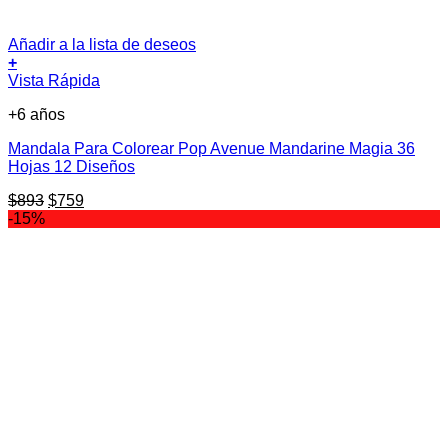
Añadir a la lista de deseos
+
Vista Rápida
+6 años
Mandala Para Colorear Pop Avenue Mandarine Magia 36
Hojas 12 Diseños
El
El
$
893
$
759
precio
precio
-15%
original
actual
era:
es:
$893.
$759.