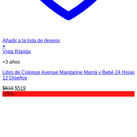
Añadir a la lista de deseos
+
Vista Rápida
+3 años
Libro de Colorear Avenue Mandarine Mamá y Bebé 24 Hojas
12 Diseños
El
El
$
610
$
519
precio
precio
-15%
original
actual
era:
es:
$610.
$519.