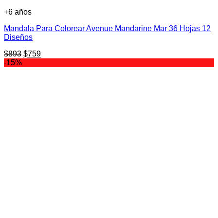
+6 años
Mandala Para Colorear Avenue Mandarine Mar 36 Hojas 12
Diseños
El
El
$
893
$
759
precio
precio
-15%
original
actual
era:
es:
$893.
$759.