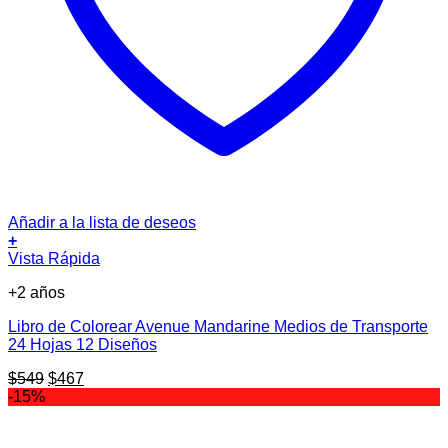
Añadir a la lista de deseos
+
Vista Rápida
+2 años
Libro de Colorear Avenue Mandarine Medios de Transporte
24 Hojas 12 Diseños
El
El
$
549
$
467
precio
precio
-15%
original
actual
era:
es: