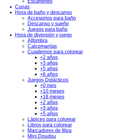
Escarpines
Cunas
Hora de baño y descanso
Accesorios para baño
Descanso y sueño
Juegos para baño
Hora de diversión y juego
Alfombra
Calcomanías
Cuadernos para colorear
+2 años
+3 años
+5 años
+6 años
Juegos Didácticos
+0 mes
+10 meses
+18 meses
+2 años
+3 años
+5 años
Lápices para colorear
Libros para colorear
Marcadores de fibra
Mini Doudou