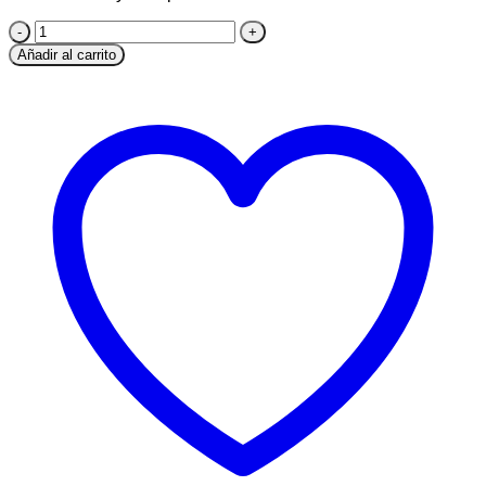
Cinta
Sujeta
Añadir al carrito
Chupete
Nuk
Verde
-
Árbol
cantidad