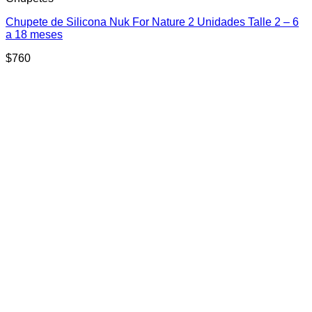
múltiples
Chupete de Silicona Nuk For Nature 2 Unidades Talle 2 – 6
variantes.
a 18 meses
Las
opciones
$
760
se
pueden
elegir
en
la
página
de
producto