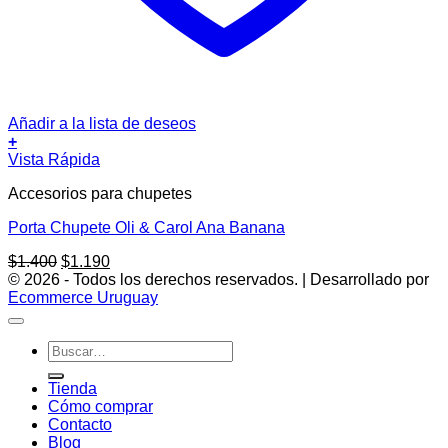
Añadir a la lista de deseos
+
Vista Rápida
Accesorios para chupetes
Porta Chupete Oli & Carol Ana Banana
El
El
$
1.400
$
1.190
precio
precio
© 2026 - Todos los derechos reservados. | Desarrollado por
original
actual
Ecommerce Uruguay
era:
es:
$1.400.
$1.190.
Buscar
por:
Tienda
Cómo comprar
Contacto
Blog