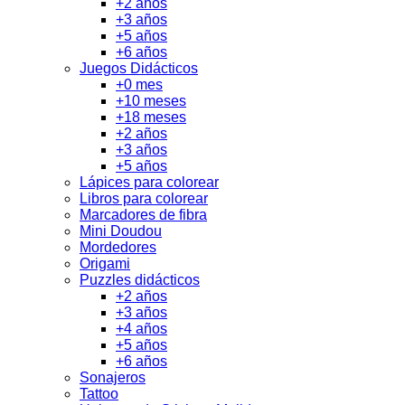
+2 años
+3 años
+5 años
+6 años
Juegos Didácticos
+0 mes
+10 meses
+18 meses
+2 años
+3 años
+5 años
Lápices para colorear
Libros para colorear
Marcadores de fibra
Mini Doudou
Mordedores
Origami
Puzzles didácticos
+2 años
+3 años
+4 años
+5 años
+6 años
Sonajeros
Tattoo