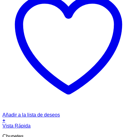
Añadir a la lista de deseos
+
Este
Vista Rápida
producto
Chupetes
tiene