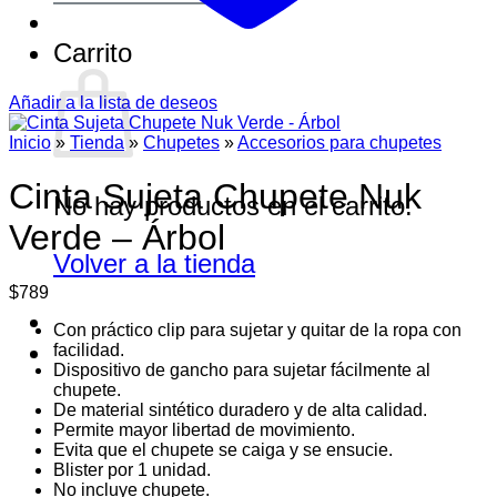
Carrito
Añadir a la lista de deseos
Inicio
»
Tienda
»
Chupetes
»
Accesorios para chupetes
Cinta Sujeta Chupete Nuk
No hay productos en el carrito.
Verde – Árbol
Volver a la tienda
$
789
Con práctico clip para sujetar y quitar de la ropa con
facilidad.
Dispositivo de gancho para sujetar fácilmente al
chupete.
De material sintético duradero y de alta calidad.
Permite mayor libertad de movimiento.
Evita que el chupete se caiga y se ensucie.
Blister por 1 unidad.
No incluye chupete.