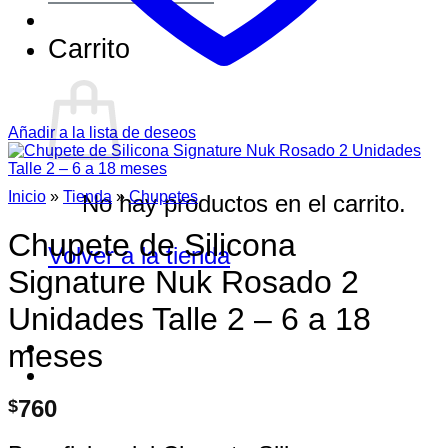
Carrito
Añadir a la lista de deseos
Inicio
»
Tienda
»
Chupetes
No hay productos en el carrito.
Chupete de Silicona
Volver a la tienda
Signature Nuk Rosado 2
Unidades Talle 2 – 6 a 18
meses
760
$