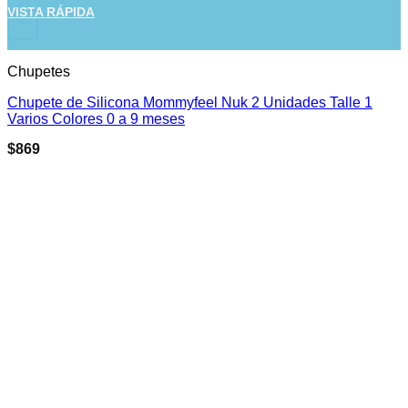
Este producto tiene múltiples variantes. Las opciones se pued
VISTA RÁPIDA
+
Chupetes
Chupete de Silicona Mommyfeel Nuk 2 Unidades Talle 1
Varios Colores 0 a 9 meses
$
869