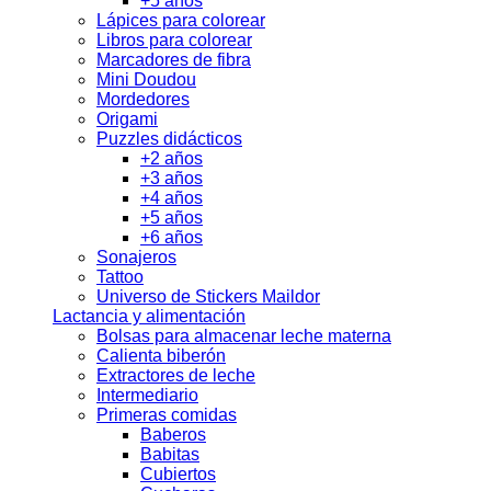
+5 años
Lápices para colorear
Libros para colorear
Marcadores de fibra
Mini Doudou
Mordedores
Origami
Puzzles didácticos
+2 años
+3 años
+4 años
+5 años
+6 años
Sonajeros
Tattoo
Universo de Stickers Maildor
Lactancia y alimentación
Bolsas para almacenar leche materna
Calienta biberón
Extractores de leche
Intermediario
Primeras comidas
Baberos
Babitas
Cubiertos