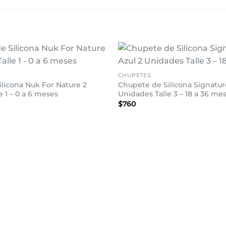
+
Añadir
CHUPETES
a la
licona Nuk For Nature 2
Chupete de Silicona Signatur
lista de
deseos
e 1 – 0 a 6 meses
Unidades Talle 3 – 18 a 36 me
$
760