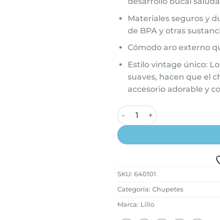
desarrollo bucal salud
Materiales seguros y du
de BPA y otras sustanc
Cómodo aro externo que
Estilo vintage único: L
suaves, hacen que el c
accesorio adorable y co
Chupete de Silicona Anatómico
SKU:
640101
Categoría:
Chupetes
Marca:
Lillo