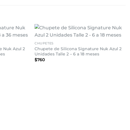
+
Añadir
Añadir
CHUPETES
a la
a la
e Nuk Azul 2
Chupete de Silicona Signature Nuk Azul 2
lista de
lista de
deseos
deseos
ses
Unidades Talle 2 – 6 a 18 meses
$
760