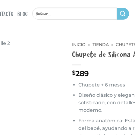
Buscar
NTACTO
BLOG
por:
INICIO
»
TIENDA
»
CHUPET
Chupete de Silicona 
Añadir
a la
lista
289
$
de
deseos
Chupete + 6 meses
Diseño clásico y elegan
sofisticado, con detal
moderno.
Forma anatómica: Está
del bebé, ayudando a r