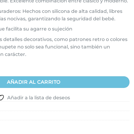
able. Excelente combinación entre clásico y moderno.
raderos: Hechos con silicona de alta calidad, libres
ias nocivas, garantizando la seguridad del bebé.
 facilita su agarre o sujeción
os detalles decorativos, como patrones retro o colores
hupete no solo sea funcional, sino también un
n carácter.
 Candy Lillo Jirafa Talle 2 cantidad
AÑADIR AL CARRITO
Añadir a la lista de deseos