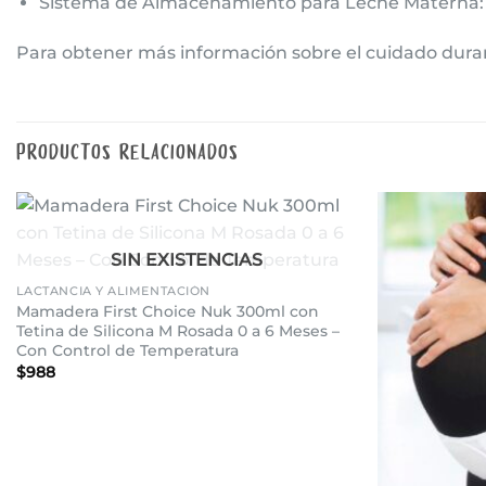
Sistema de Almacenamiento para Leche Materna
Para obtener más información sobre el cuidado durant
PRODUCTOS RELACIONADOS
Añadir
+
SIN EXISTENCIAS
a la
lista de
LACTANCIA Y ALIMENTACIÓN
deseos
Mamadera First Choice Nuk 300ml con
Tetina de Silicona M Rosada 0 a 6 Meses –
Con Control de Temperatura
$
988