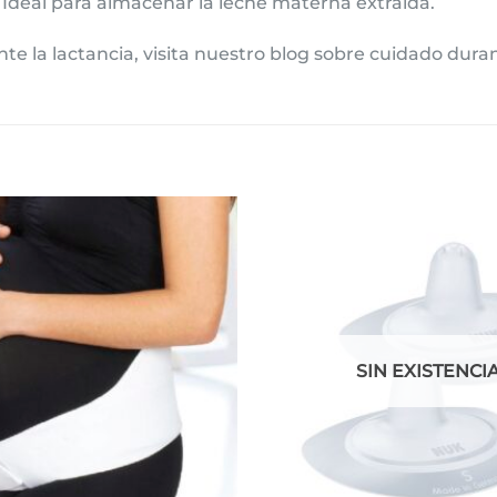
: Ideal para almacenar la leche materna extraída.
e la lactancia, visita nuestro
blog sobre cuidado duran
Añadir
a la
lista de
deseos
SIN EXISTENCI