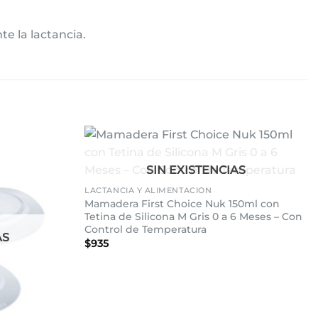
te la lactancia
.
Añadir
Añadir
+
SIN EXISTENCIAS
a la
a la
lista de
lista de
LACTANCIA Y ALIMENTACIÓN
deseos
deseos
Mamadera First Choice Nuk 150ml con
Tetina de Silicona M Gris 0 a 6 Meses – Con
Control de Temperatura
AS
$
935