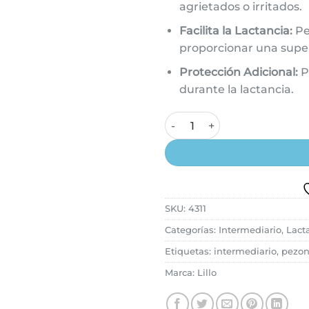
agrietados o irritados.
Facilita la Lactancia:
Pe
proporcionar una super
Protección Adicional:
P
durante la lactancia.
Intermediario de Silicona par
SKU:
4311
Categorías:
Intermediario
,
Lact
Etiquetas:
intermediario
,
pezon
Marca:
Lillo