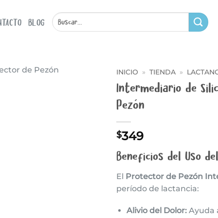
Buscar
NTACTO
BLOG
por:
INICIO
»
TIENDA
»
LACTANC
Intermediario de Sil
Añadir
Pezón
a la
lista
de
deseos
349
$
Beneficios del Uso de
El
Protector de Pezón Int
período de lactancia:
Alivio del Dolor:
Ayuda a