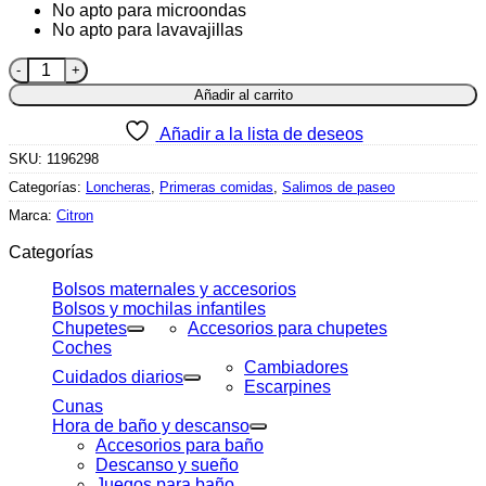
No apto para microondas
No apto para lavavajillas
Lonchera Citron Rosa 4 Compartimientos + Recipiente Para S
Añadir al carrito
Añadir a la lista de deseos
SKU:
1196298
Categorías:
Loncheras
,
Primeras comidas
,
Salimos de paseo
Marca:
Citron
Categorías
Bolsos maternales y accesorios
Bolsos y mochilas infantiles
Chupetes
Accesorios para chupetes
Coches
Cambiadores
Cuidados diarios
Escarpines
Cunas
Hora de baño y descanso
Accesorios para baño
Descanso y sueño
Juegos para baño