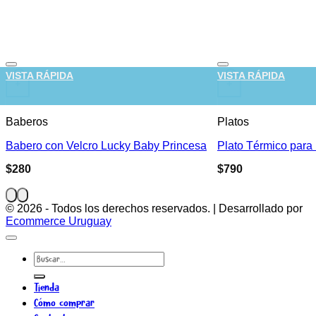
s
Añadir a la lista de deseos
A
VISTA RÁPIDA
VISTA RÁPIDA
+
+
Baberos
Platos
Babero con Velcro Lucky Baby Princesa
Plato Térmico para
$
280
$
790
© 2026 - Todos los derechos reservados. | Desarrollado por
Ecommerce Uruguay
Buscar
por:
Tienda
Cómo comprar