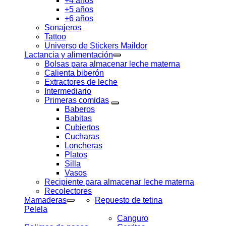
+4 años
+5 años
+6 años
Sonajeros
Tattoo
Universo de Stickers Maildor
Lactancia y alimentación
Bolsas para almacenar leche materna
Calienta biberón
Extractores de leche
Intermediario
Primeras comidas
Baberos
Babitas
Cubiertos
Cucharas
Loncheras
Platos
Silla
Vasos
Recipiente para almacenar leche materna
Recolectores
Mamaderas
Repuesto de tetina
Pelela
Canguro