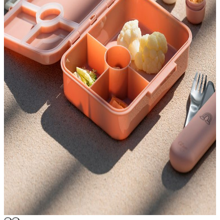
Acceder
Lista de deseos
Carrito
Repuesto de Tetina de
×
Silicona Nuk For
Nature Orificio M 2
Unidades
Repuesto de Tetina de Silicona 
$
620
Subtotal:
$
620