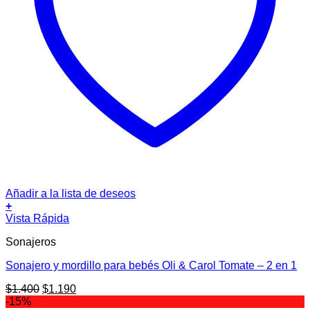
Añadir a la lista de deseos
+
Vista Rápida
Sonajeros
Sonajero y mordillo para bebés Oli & Carol Tomate – 2 en 1
El
El
$
1.400
$
1.190
precio
precio
-15%