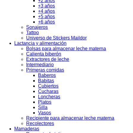
+2 años
+3 años
+4 años
+5 años
+6 años
Sonajeros
Tattoo
Universo de Stickers Maildor
Lactancia y alimentación
Bolsas para almacenar leche materna
Calienta biberón
Extractores de leche
Intermediario
Primeras comidas
Baberos
Babitas
Cubiertos
Cucharas
Loncheras
Platos
Silla
Vasos
Recipiente para almacenar leche materna
Recolectores
Mamaderas