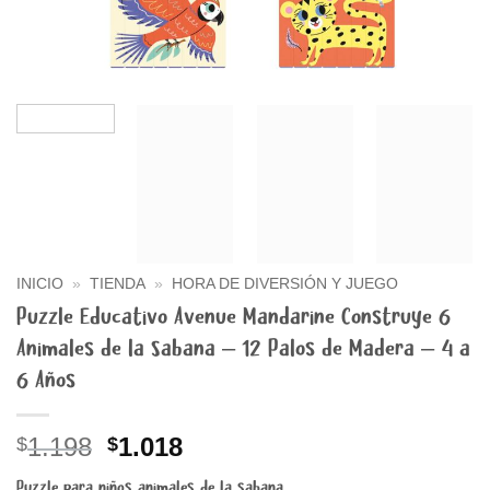
INICIO
»
TIENDA
»
HORA DE DIVERSIÓN Y JUEGO
Puzzle Educativo Avenue Mandarine Construye 6
Animales de la Sabana – 12 Palos de Madera – 4 a
6 Años
El
El
1.198
1.018
$
$
precio
precio
Puzzle para niños animales de la sabana