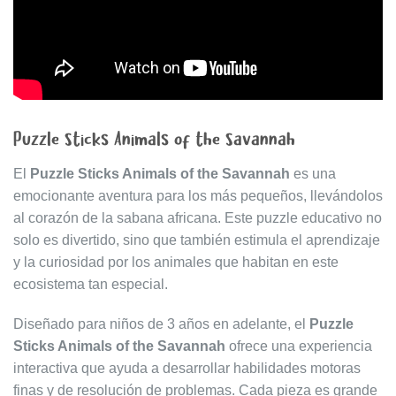
Puzzle Sticks Animals of the Savannah
El
Puzzle Sticks Animals of the Savannah
es una
emocionante aventura para los más pequeños, llevándolos
al corazón de la sabana africana. Este puzzle educativo no
solo es divertido, sino que también estimula el aprendizaje
y la curiosidad por los animales que habitan en este
ecosistema tan especial.
Diseñado para niños de 3 años en adelante, el
Puzzle
Sticks Animals of the Savannah
ofrece una experiencia
interactiva que ayuda a desarrollar habilidades motoras
finas y de resolución de problemas. Cada pieza es grande