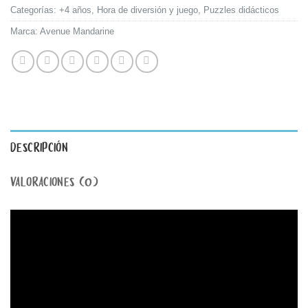
Categorías:
+4 años
,
Hora de diversión y juego
,
Puzzles didácticos
Marca:
Avenue Mandarine
DESCRIPCIÓN
VALORACIONES (0)