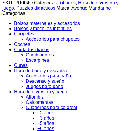
SKU:
PU004O
Categorías:
+4 años
,
Hora de diversión y
juego
,
Puzzles didácticos
Marca:
Avenue Mandarine
Categorías
Bolsos maternales y accesorios
Bolsos y mochilas infantiles
Chupetes
Accesorios para chupetes
Coches
Cuidados diarios
Cambiadores
Escarpines
Cunas
Hora de baño y descanso
Accesorios para baño
Descanso y sueño
Juegos para baño
Hora de diversión y juego
Alfombra
Calcomanías
Cuadernos para colorear
+2 años
+3 años
+5 años
+6 años