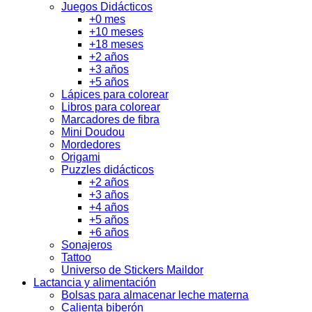
Juegos Didácticos
+0 mes
+10 meses
+18 meses
+2 años
+3 años
+5 años
Lápices para colorear
Libros para colorear
Marcadores de fibra
Mini Doudou
Mordedores
Origami
Puzzles didácticos
+2 años
+3 años
+4 años
+5 años
+6 años
Sonajeros
Tattoo
Universo de Stickers Maildor
Lactancia y alimentación
Bolsas para almacenar leche materna
Calienta biberón