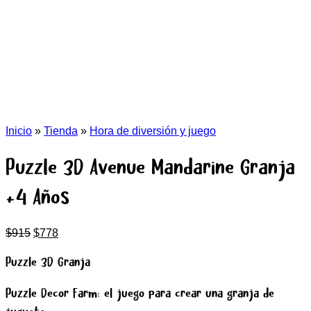
Inicio
»
Tienda
»
Hora de diversión y juego
Puzzle 3D Avenue Mandarine Granja
+4 Años
El
El
$
915
$
778
precio
precio
original
actual
Puzzle 3D Granja
era:
es:
$915.
$778.
Puzzle Decor Farm: el juego para crear una granja de