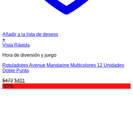
Añadir a la lista de deseos
+
Vista Rápida
Hora de diversión y juego
Rotuladores Avenue Mandarine Multicolores 12 Unidades
Doble Punta
El
El
$
472
$
401
precio
precio
-15%
original
actual
era:
es:
$472.
$401.