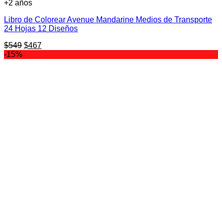
+2 años
Libro de Colorear Avenue Mandarine Medios de Transporte
24 Hojas 12 Diseños
El
El
$
549
$
467
precio
precio
-15%
original
actual
era:
es:
$549.
$467.