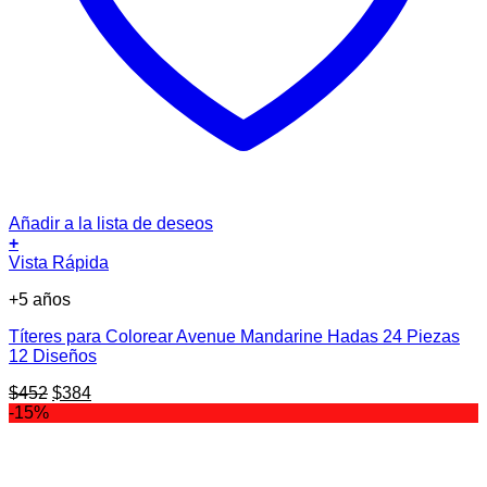
Añadir a la lista de deseos
+
Vista Rápida
+5 años
Títeres para Colorear Avenue Mandarine Hadas 24 Piezas
12 Diseños
El
El
$
452
$
384
precio
precio
-15%
original
actual
era:
es:
$452.
$384.