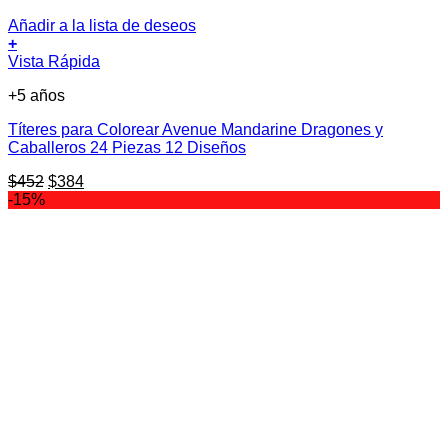
Añadir a la lista de deseos
+
Vista Rápida
+5 años
Títeres para Colorear Avenue Mandarine Dragones y
Caballeros 24 Piezas 12 Diseños
El
El
$
452
$
384
precio
precio
-15%
original
actual
era:
es:
$452.
$384.