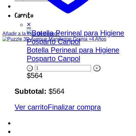
Carrito
×
Añadir a la lista de deseos
Botella Perineal para Higiene
Posparto Canpol
Botella
Perineal
$
564
para
Subtotal:
$
564
Higiene
Posparto
Ver carrito
Finalizar compra
Canpol
cantidad