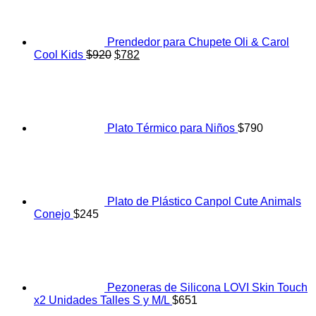
Prendedor para Chupete Oli & Carol
El
El
Cool Kids
$
920
$
782
precio
precio
original
actual
era:
es:
$920.
$782.
Plato Térmico para Niños
$
790
Plato de Plástico Canpol Cute Animals
Conejo
$
245
Pezoneras de Silicona LOVI Skin Touch
x2 Unidades Talles S y M/L
$
651