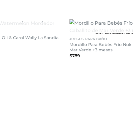
+
IN EXISTENCIAS
SIN EXISTENCI
Añadir
 Oli & Carol Wally La Sandía
JUEGOS PARA BAÑO
a la
El
Mordillo Para Bebés Frío Nuk 
lista de
precio
deseos
Mar Verde +3 meses
l
actual
s:
$
789
$1.046.