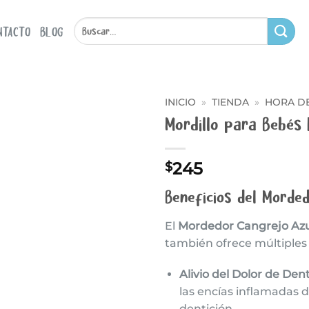
Buscar
NTACTO
BLOG
por:
INICIO
»
TIENDA
»
HORA DE
Mordillo para Bebés 
Añadir
a la
lista
245
$
de
deseos
Beneficios del Morde
El
Mordedor Cangrejo Azu
también ofrece múltiples b
Alivio del Dolor de Dent
las encías inflamadas d
dentición.