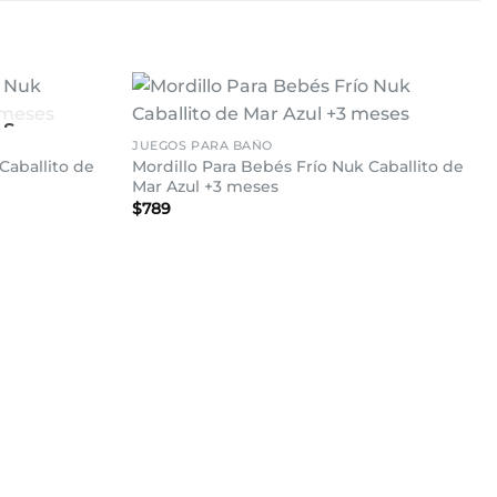
+
AS
Añadir
Añadir
JUEGOS PARA BAÑO
a la
a la
Caballito de
Mordillo Para Bebés Frío Nuk Caballito de
lista de
lista de
deseos
deseos
Mar Azul +3 meses
$
789