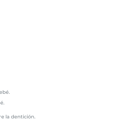
bebé.
é.
e la dentición
.