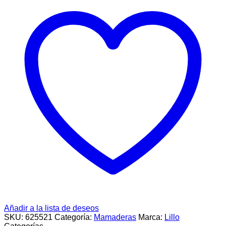
Azul
+6
Meses
Con
Tetina
de
Silicona
cantidad
Añadir a la lista de deseos
SKU:
625521
Categoría:
Mamaderas
Marca:
Lillo