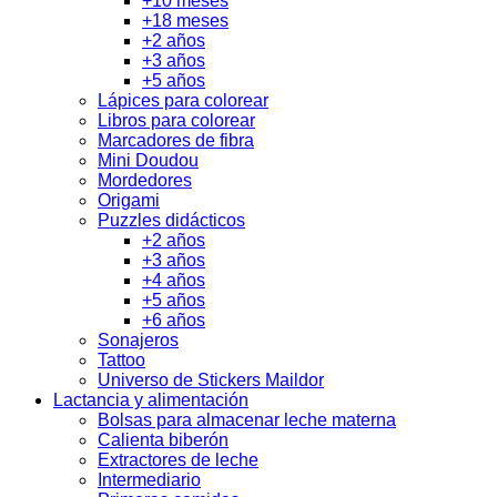
+10 meses
+18 meses
+2 años
+3 años
+5 años
Lápices para colorear
Libros para colorear
Marcadores de fibra
Mini Doudou
Mordedores
Origami
Puzzles didácticos
+2 años
+3 años
+4 años
+5 años
+6 años
Sonajeros
Tattoo
Universo de Stickers Maildor
Lactancia y alimentación
Bolsas para almacenar leche materna
Calienta biberón
Extractores de leche
Intermediario