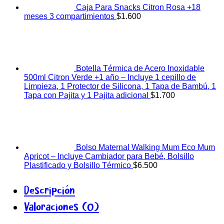
Caja Para Snacks Citron Rosa +18
meses 3 compartimientos
$
1.600
Botella Térmica de Acero Inoxidable
500ml Citron Verde +1 año – Incluye 1 cepillo de
Limpieza, 1 Protector de Silicona, 1 Tapa de Bambú, 1
Tapa con Pajita y 1 Pajita adicional
$
1.700
Bolso Maternal Walking Mum Eco Mum
Apricot – Incluye Cambiador para Bebé, Bolsillo
Plastificado y Bolsillo Térmico
$
6.500
Descripción
Valoraciones (0)