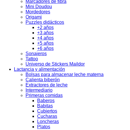
Marcadores de fibra
Mini Doudou
Mordedores
Origami
Puzzles didácticos
+2 años
+3 años
+4 años
+5 años
+6 años
Sonajeros
Tattoo
Universo de Stickers Maildor
Lactancia y alimentación
Bolsas para almacenar leche materna
Calienta biberón
Extractores de leche
Intermediario
Primeras comidas
Baberos
Babitas
Cubiertos
Cucharas
Loncheras
Platos