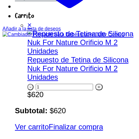
Carrito
×
Añadir a la lista de deseos
Repuesto de Tetina de Silicona
Nuk For Nature Orificio M 2
Unidades
Repuesto
de
$
620
Tetina
Subtotal:
$
620
de
Silicona
Ver carrito
Finalizar compra
Nuk
For