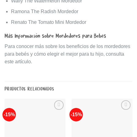
Wally The Watermelon Mordedor
Ramona The Radish Mordedor
Renato The Tomato Mini Mordedor
Más Información sobre Mordedores para Bebés
Para conocer más sobre los beneficios de los mordedores
para bebés y cómo elegir el mejor para tu hijo, consulta
este artículo
.
PRODUCTOS RELACIONADOS
-15%
-15%
Añadir
Añadir
a la
a la
lista de
lista de
deseos
deseos