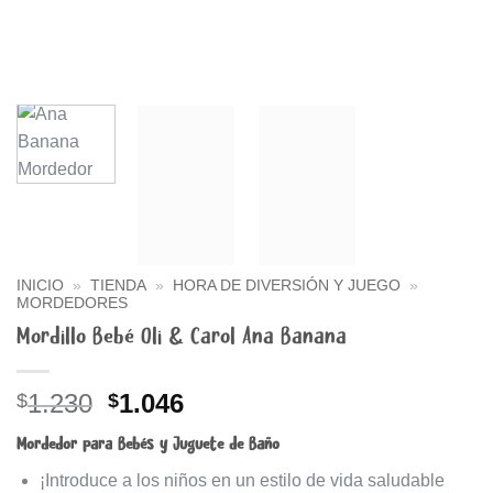
INICIO
»
TIENDA
»
HORA DE DIVERSIÓN Y JUEGO
»
MORDEDORES
Mordillo Bebé Oli & Carol Ana Banana
El
El
1.230
1.046
$
$
precio
precio
Mordedor para Bebés y Juguete de Baño
original
actual
era:
es:
¡Introduce a los niños en un estilo de vida saludable