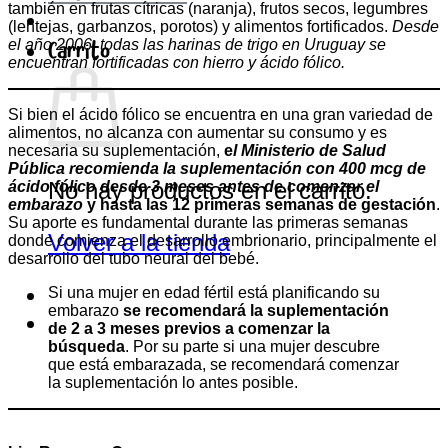
también en frutas cítricas (naranja), frutos secos, legumbres
(lentejas, garbanzos, porotos) y alimentos fortificados.
Desde
Carrito
el año 2006, todas las harinas de trigo en Uruguay se
encuentran fortificadas con hierro y ácido fólico.
Si bien el ácido fólico se encuentra en una gran variedad de
alimentos, no alcanza con aumentar su consumo y es
necesaria su suplementación,
e
l Ministerio de Salud
Pública recomienda la suplementación con 400 mcg de
No hay productos en el carrito.
ácido fólico desde 3 meses antes de comenzar el
embarazo
y hasta las 12 primeras semanas de gestación
.
Su aporte es fundamental durante las primeras semanas
Volver a la tienda
donde comienza el desarrollo embrionario, principalmente el
desarrollo del tubo neural del bebé.
Si una mujer en edad fértil está planificando su
embarazo
se recomendará la suplementación
de 2 a 3 meses previos a comenzar la
búsqueda
. Por su parte si una mujer descubre
que está embarazada, se recomendará comenzar
la suplementación lo antes posible.