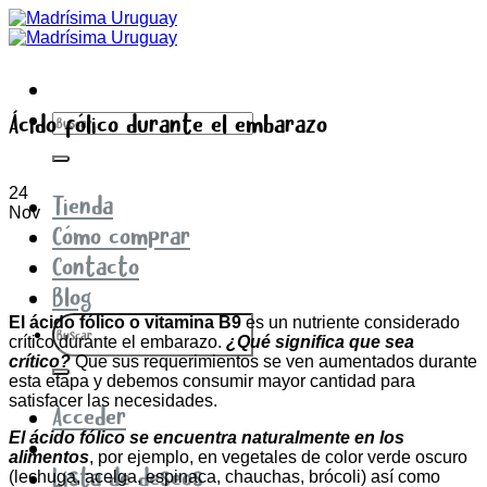
Saltar
al
contenido
Buscar
Ácido fólico durante el embarazo
por:
24
Tienda
Nov
Cómo comprar
Contacto
Blog
Buscar
El ácido fólico o vitamina B9
es un nutriente considerado
por:
crítico durante el embarazo.
¿Qué significa que sea
crítico?
Que sus requerimientos se ven aumentados durante
esta etapa y debemos consumir mayor cantidad para
satisfacer las necesidades.
Acceder
El ácido fólico se encuentra naturalmente en los
alimentos
, por ejemplo, en vegetales de color verde oscuro
Lista de deseos
(lechuga, acelga, espinaca, chauchas, brócoli) así como