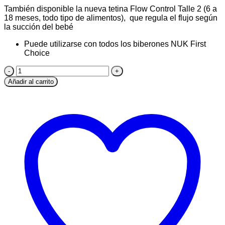
También disponible la nueva tetina Flow Control Talle 2 (6 a
18 meses, todo tipo de alimentos), que regula el flujo según
la succión del bebé
Puede utilizarse con todos los biberones NUK First
Choice
Tetina
de
Añadir al carrito
Silicona
Nuk
Talle
1
Orificio
Agua
(S)
0
a
6
meses
cantidad