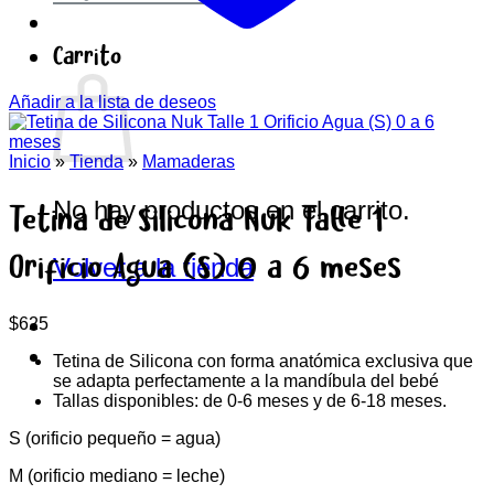
Carrito
Añadir a la lista de deseos
Inicio
»
Tienda
»
Mamaderas
No hay productos en el carrito.
Tetina de Silicona Nuk Talle 1
Orificio Agua (S) 0 a 6 meses
Volver a la tienda
$
625
Tetina de Silicona con forma anatómica exclusiva que
se adapta perfectamente a la mandíbula del bebé
Tallas disponibles: de 0-6 meses y de 6-18 meses.
S (orificio pequeño = agua)
M (orificio mediano = leche)