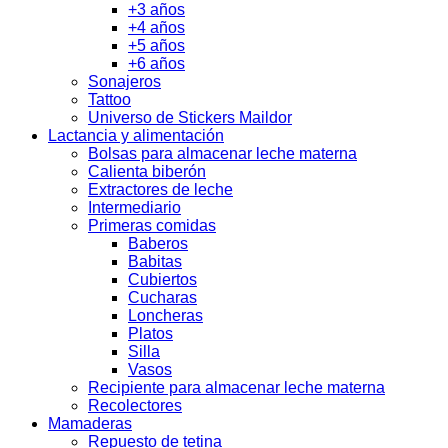
+3 años
+4 años
+5 años
+6 años
Sonajeros
Tattoo
Universo de Stickers Maildor
Lactancia y alimentación
Bolsas para almacenar leche materna
Calienta biberón
Extractores de leche
Intermediario
Primeras comidas
Baberos
Babitas
Cubiertos
Cucharas
Loncheras
Platos
Silla
Vasos
Recipiente para almacenar leche materna
Recolectores
Mamaderas
Repuesto de tetina