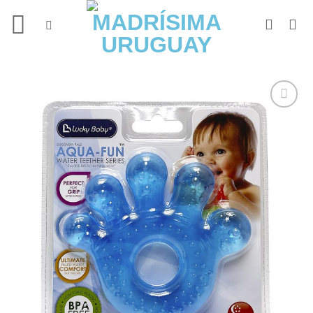
Saltar
al
contenido
Añadir
a la
lista de
deseos