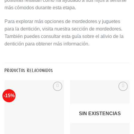
positivas resaltan cómo ha ayudado a sus hijos a sentirse
más cómodos durante esta etapa.
Para explorar más opciones de mordedores y juguetes
para la dentición, visita nuestra
sección de mordedores
.
También puedes consultar
esta guía sobre el alivio de la
dentición
para obtener más información.
PRODUCTOS RELACIONADOS
-15%
Añadir
Añadir
a la
a la
lista de
lista de
deseos
deseos
SIN EXISTENCIAS